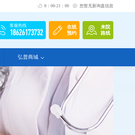
8：00-21：00
您暂无新询盘信息
客服热线
在线
来院
18626173732
预约
路线
弘普商城
