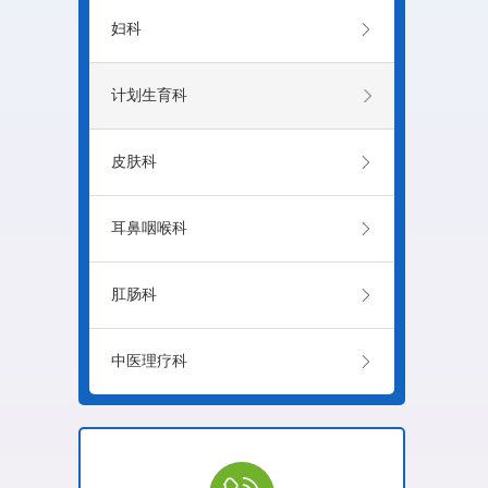

妇科

计划生育科

皮肤科

耳鼻咽喉科

肛肠科

中医理疗科