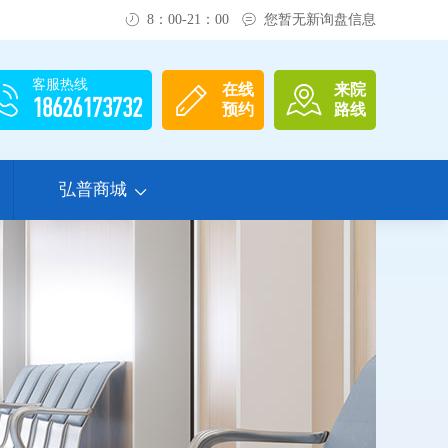
8：00-21：00
您暂无新询盘信息
客服热线
在线
来院
18626173732
预约
路线
弘普商城
